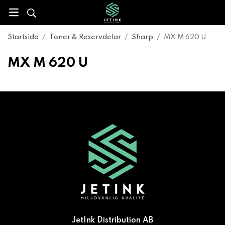
Startsida
/
Toner & Reservdelar
/
Sharp
/
MX M 620 U
MX M 620 U
JetInk Distribution AB