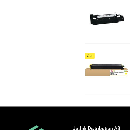
Gul
JetInk Distribution AB