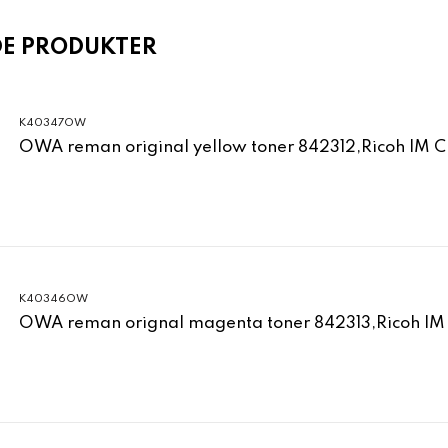
DE PRODUKTER
K40347OW
OWA reman original yellow toner 842312,Ricoh IM 
K40346OW
OWA reman orignal magenta toner 842313,Ricoh IM