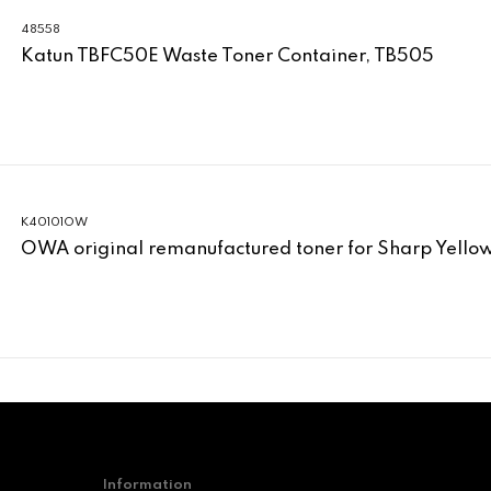
48558
Katun TBFC50E Waste Toner Container, TB505
K40101OW
OWA original remanufactured toner for Sharp Yell
Information