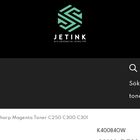
Sök
ton
harp Magenta Toner C250 C300 C301
K40084OW