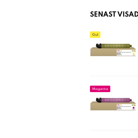
SENAST VISA
Gul
Magenta