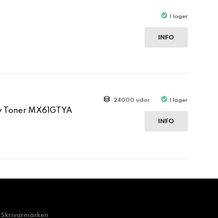
I lager
INFO
24000 sidor
I lager
ow Toner MX61GTYA
INFO
Skrivarmärken