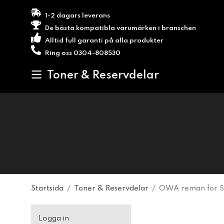
1-2 dagars leverans
De bästa kompatibla varumärken i branschen
Alltid full garanti på alla produkter
Ring oss 0304-808530
Toner & Reservdelar
Startsida
/
Toner & Reservdelar
/
OWA reman for S
Logga in