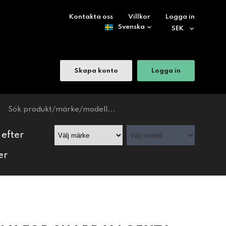
Kontakta oss
Villkor
Logga in
Skapa konto
Logga in
 efter
er