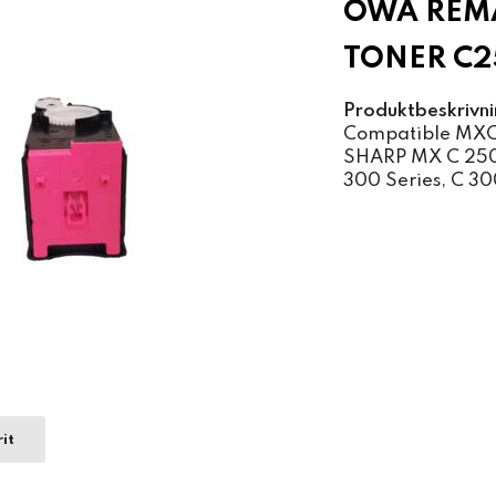
OWA REM
TONER C2
Produktbeskrivni
Compatible MX
SHARP MX C 250,
300 Series, C 30
it