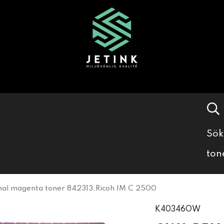
Sök
ton
al magenta toner 842313,Ricoh IM C 2500
K40346OW