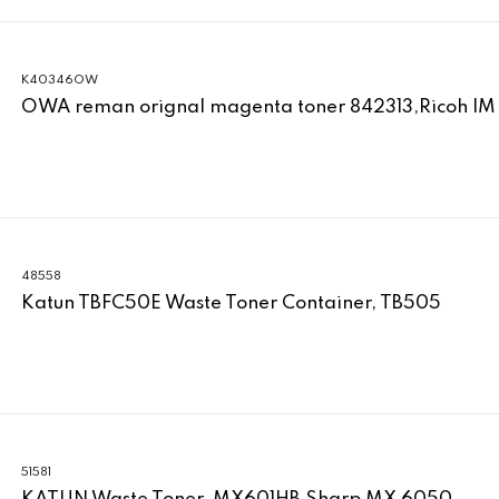
K40346OW
OWA reman orignal magenta toner 842313,Ricoh IM
48558
Katun TBFC50E Waste Toner Container, TB505
51581