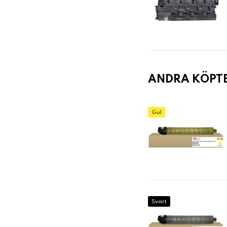
ANDRA KÖPT
Gul
Svart