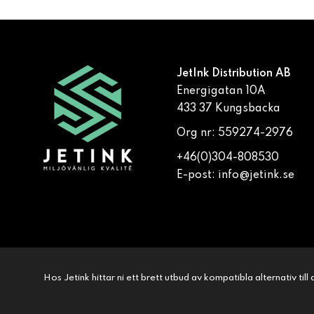
JetInk Distribution AB
Energigatan 10A
433 37 Kungsbacka
Org nr: 559274-2976
+46(0)304-808530
E-post:
info@jetink.se
Hos Jetink hittar ni ett brett utbud av kompatibla alternativ til