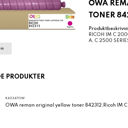
OWA REM
TONER 842
Produktbeskrivni
RICOH IM C 2000
A, C 2500 SERIE
it
DE PRODUKTER
K40347OW
OWA reman original yellow toner 842312,Ricoh IM 