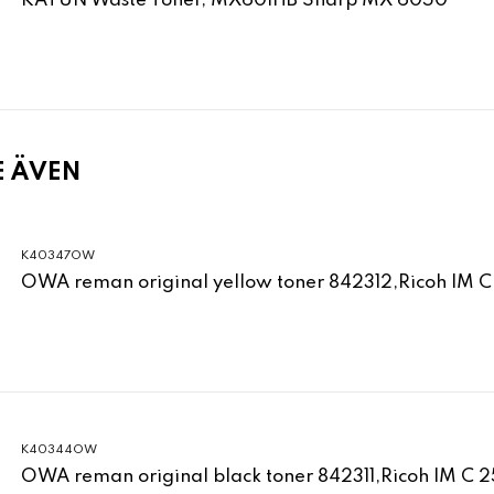
KATUN Waste Toner, MX601HB Sharp MX 6050
E ÄVEN
K40347OW
OWA reman original yellow toner 842312,Ricoh IM 
K40344OW
OWA reman original black toner 842311,Ricoh IM C 