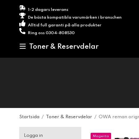
1-2 dagars leverans
De bästa kompatibla varumärken i branschen
Alltid full garanti på alla produkter
Ring oss 0304-808530
Toner & Reservdelar
Startsida
/
Toner & Reservdelar
/
OWA reman orign
Logga in
Magenta