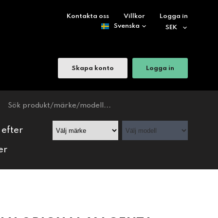
Kontakta oss
Villkor
Logga in
Skapa konto
Logga in
 efter
er