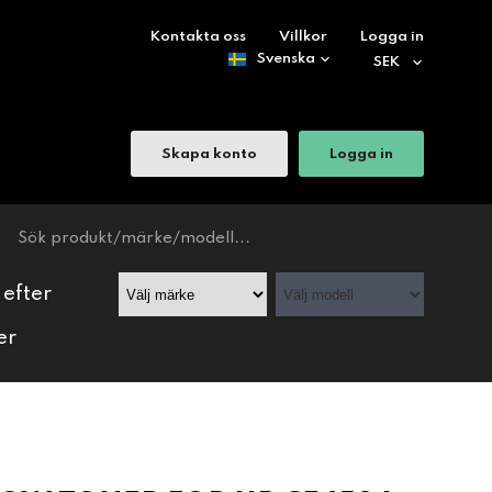
Kontakta oss
Villkor
Logga in
Skapa konto
Logga in
 efter
er