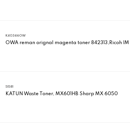
K40346OW
OWA reman orignal magenta toner 842313,Ricoh IM
51581
KATUN Waste Toner, MX601HB Sharp MX 6050