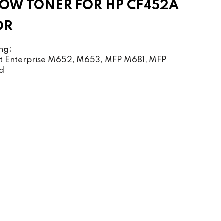
OW TONER FOR HP CF452A
OR
ng:
et Enterprise M652, M653, MFP M681, MFP
d