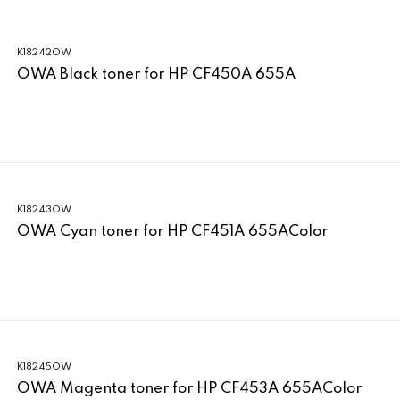
K18242OW
OWA Black toner for HP CF450A 655A
K18243OW
OWA Cyan toner for HP CF451A 655AColor
K18245OW
OWA Magenta toner for HP CF453A 655AColor