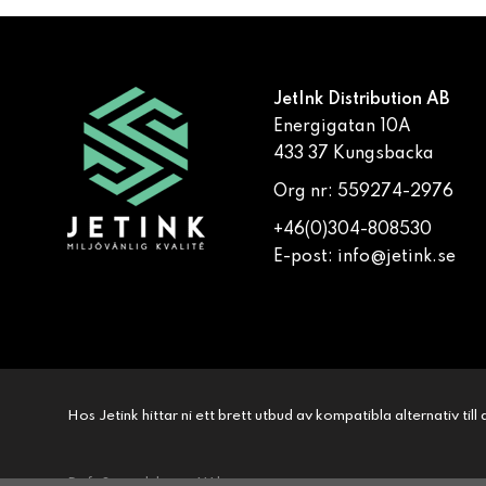
JetInk Distribution AB
Energigatan 10A
433 37 Kungsbacka
Org nr: 559274-2976
+46(0)304-808530
E-post:
info@jetink.se
Hos Jetink hittar ni ett brett utbud av kompatibla alternativ til
Drift & produktion:
Wikinggruppen