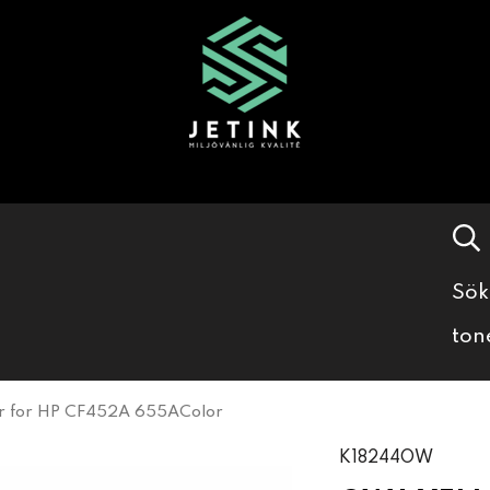
Sök
ton
r for HP CF452A 655AColor
K18244OW