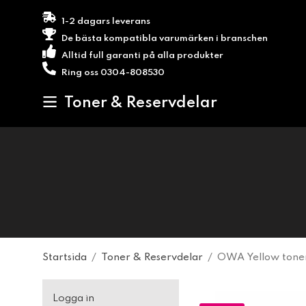
1-2 dagars leverans
De bästa kompatibla varumärken i branschen
Alltid full garanti på alla produkter
Ring oss 0304-808530
Toner & Reservdelar
Startsida
/
Toner & Reservdelar
/
OWA Yellow tone
Logga in