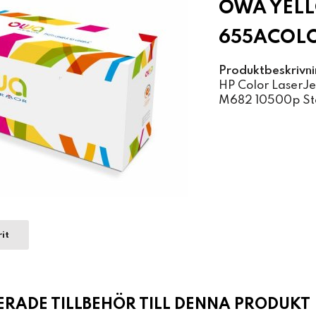
OWA YELL
655ACOL
Produktbeskrivni
HP Color LaserJ
M682 10500p St
it
ADE TILLBEHÖR TILL DENNA PRODUKT