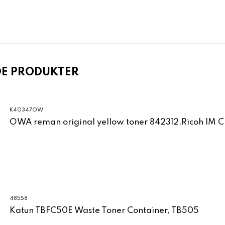
DE PRODUKTER
K40347OW
OWA reman original yellow toner 842312,Ricoh IM 
48558
Katun TBFC50E Waste Toner Container, TB505