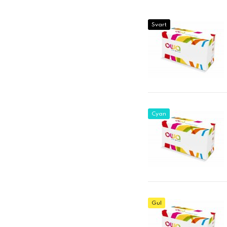
Svart
Cyan
Gul