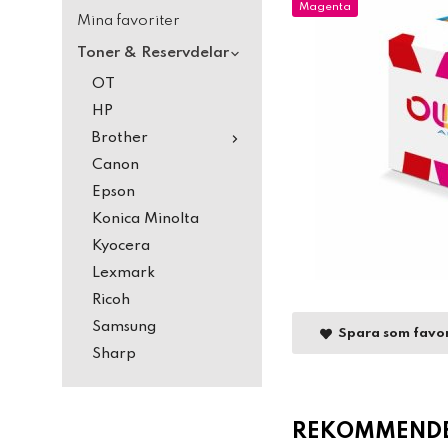
Magenta
Mina favoriter
Toner & Reservdelar
OT
HP
Brother
Canon
Epson
Konica Minolta
Kyocera
Lexmark
Ricoh
Samsung
Spara som favor
Sharp
REKOMMENDER