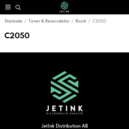
Startsida
/
Toner & Reservdelar
/
Ricoh
/
C2050
C2050
JetInk Distribution AB