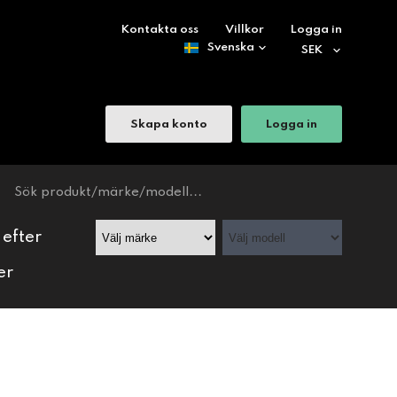
Kontakta oss
Villkor
Logga in
Skapa konto
Logga in
 efter
er