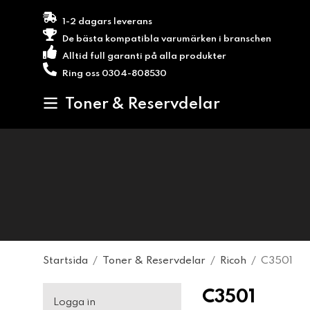
1-2 dagars leverans
De bästa kompatibla varumärken i branschen
Alltid full garanti på alla produkter
Ring oss 0304-808530
Toner & Reservdelar
Startsida
/
Toner & Reservdelar
/
Ricoh
/
C3501
C3501
Logga in