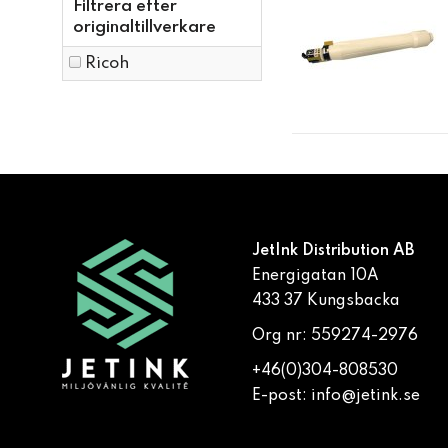
Filtrera efter
originaltillverkare
Ricoh
JetInk Distribution AB
Energigatan 10A
433 37 Kungsbacka
Org nr: 559274-2976
+46(0)304-808530
E-post:
info@jetink.se