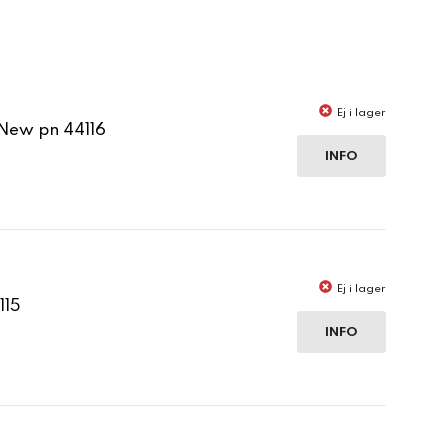
Ej i lager
ew pn 44116
INFO
Ej i lager
115
INFO