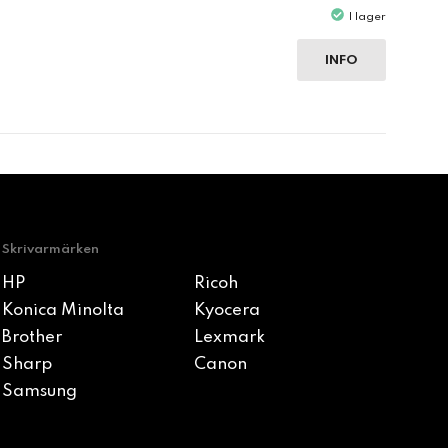
I lager
INFO
Skrivarmärken
HP
Ricoh
Konica Minolta
Kyocera
Brother
Lexmark
Sharp
Canon
Samsung