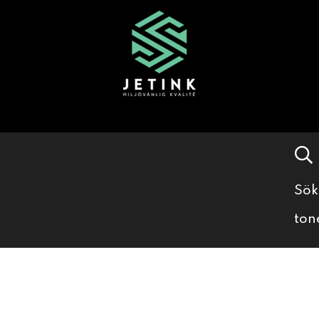
Sök
ton