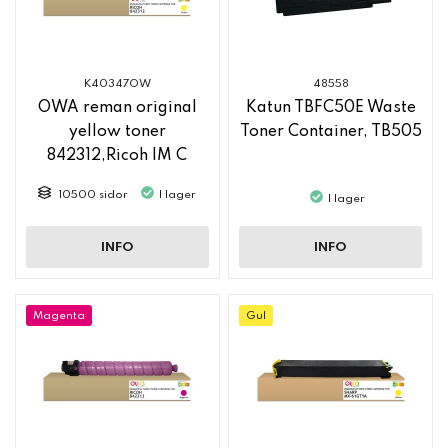
K40347OW
48558
OWA reman original
Katun TBFC50E Waste
yellow toner
Toner Container, TB505
842312,Ricoh IM C
2500
10500 sidor
I lager
I lager
INFO
INFO
Magenta
Gul