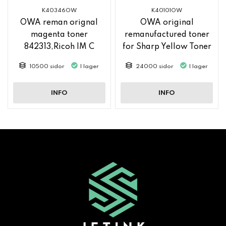
K40346OW
K40101OW
OWA reman orignal
OWA original
magenta toner
remanufactured toner
842313,Ricoh IM C
for Sharp Yellow Toner
2500
MX61GTYA
10500 sidor
I lager
24000 sidor
I lager
INFO
INFO