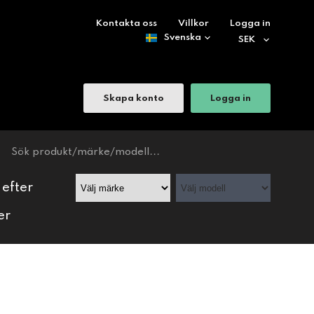
Kontakta oss
Villkor
Logga in
Skapa konto
Logga in
 efter
er