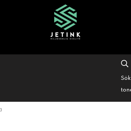
Sök
ton
3