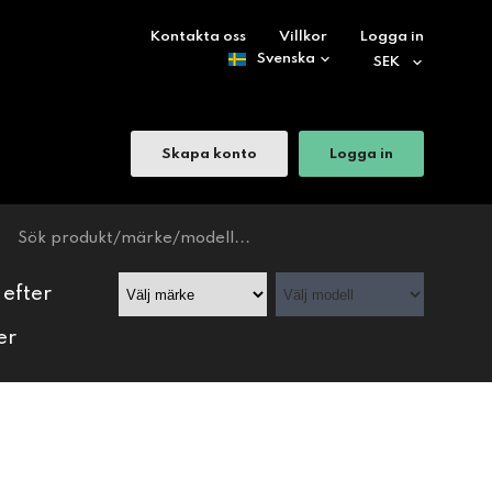
Kontakta oss
Villkor
Logga in
Skapa konto
Logga in
 efter
er