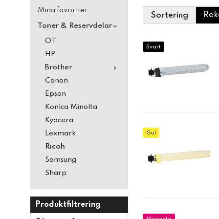
Mina favoriter
Sortering
Toner & Reservdelar
OT
Svart
HP
Brother
Canon
Epson
Konica Minolta
Kyocera
Lexmark
Gul
Ricoh
Samsung
Sharp
Produktfiltrering