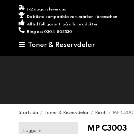
1-2 dagars leverans
De bästa kompatibla varumärken i branschen
Alltid full garanti på alla produkter
Ring oss 0304-808530
Toner & Reservdelar
Startsida
/
Toner & Reservdelar
/
Ricoh
/
MP C300
MP C3003
Logga in