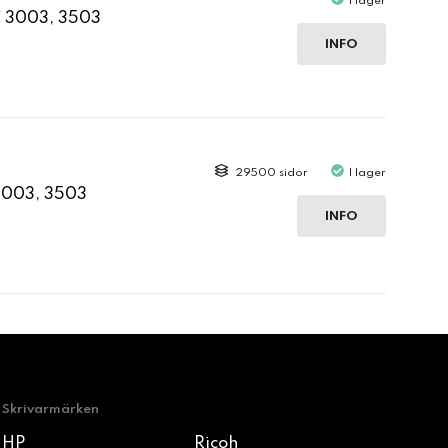
I lager
C 3003, 3503
INFO
29500 sidor
I lager
3003, 3503
INFO
Skrivarmärken
HP
Ricoh