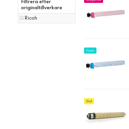
Magenta
Filtrera efter
originaltillverkare
Ricoh
Cyan
Gul