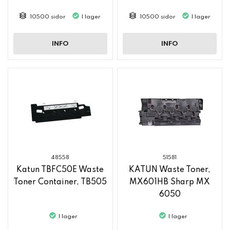
2500
2500
10500 sidor
I lager
10500 sidor
I lager
INFO
INFO
48558
51581
Katun TBFC50E Waste
KATUN Waste Toner,
Toner Container, TB505
MX601HB Sharp MX
6050
I lager
I lager