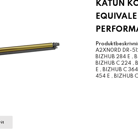
KATUN KO
EQUIVALE
PERFORM
Produktbeskrivni
A2XN0RD DR-512K
BIZHUB 284 E , B
BIZHUB C 224 , 
E , BIZHUB C 364
454 E , BIZHUB C
it