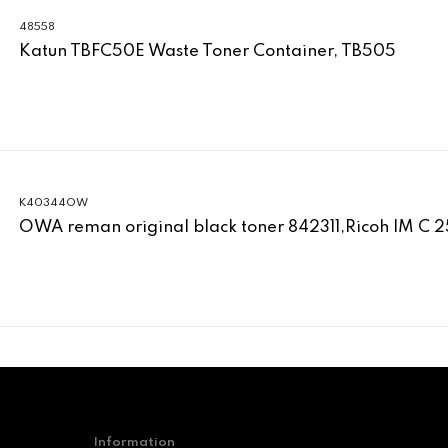
48558
Katun TBFC50E Waste Toner Container, TB505
K40344OW
OWA reman original black toner 842311,Ricoh IM C 
Information