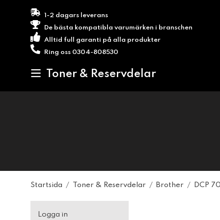
1-2 dagars leverans
De bästa kompatibla varumärken i branschen
Alltid full garanti på alla produkter
Ring oss 0304-808530
Toner & Reservdelar
Startsida
/
Toner & Reservdelar
/
Brother
/
DCP 7
Logga in