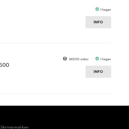
I lager
INFO
16500 sidor
I lager
2500
INFO
Skrivarmärken