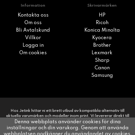
Information
Skrivarmärken
Kontakta oss
HP
Om oss
Ricoh
Bli Avtalskund
Konica Minolta
Villkor
Kyocera
Logga in
Brother
Om cookies
Lexmark
Sharp
Canon
Samsung
Hos Jetink hittar ni ett brett utbud av kompatibla alternativ till
aktuella varumärken och modeller inom print. Vi levererar direkt till
era kunder på 1-2 dagar. Snabbt, smidigt, enkelt.
Denna webbplats använder cookies för dina
inställningar och din varukorg. Genom att använda
webbplatsen godkänner du användandet av cookies.