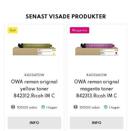
SENAST VISADE PRODUKTER
Gul
Magenta
K40347OW
K40346OW
OWA reman original
OWA reman orignal
yellow toner
magenta toner
842312,Ricoh IM C
842313,Ricoh IM C
2500
2500
10500 sidor
I lager
10500 sidor
I lager
INFO
INFO