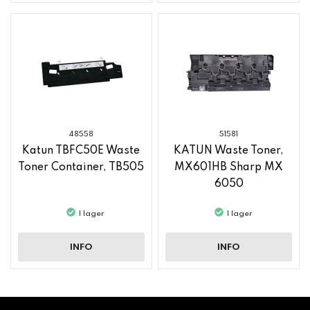
48558
51581
Katun TBFC50E Waste
KATUN Waste Toner,
Toner Container, TB505
MX601HB Sharp MX
6050
I lager
I lager
INFO
INFO