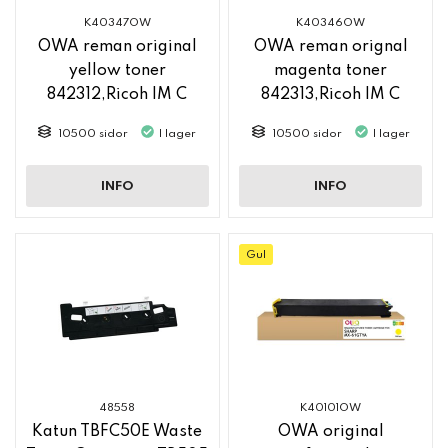
K40347OW
K40346OW
OWA reman original
OWA reman orignal
yellow toner
magenta toner
842312,Ricoh IM C
842313,Ricoh IM C
2500
2500
10500 sidor
I lager
10500 sidor
I lager
INFO
INFO
Gul
48558
K40101OW
Katun TBFC50E Waste
OWA original