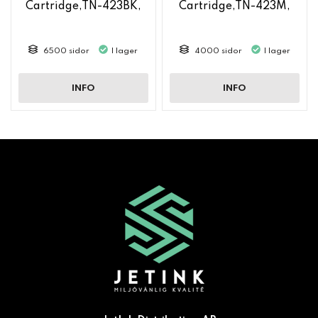
Cartridge,TN-423BK,
Cartridge,TN-423M,
6500 sidor
I lager
4000 sidor
I lager
INFO
INFO