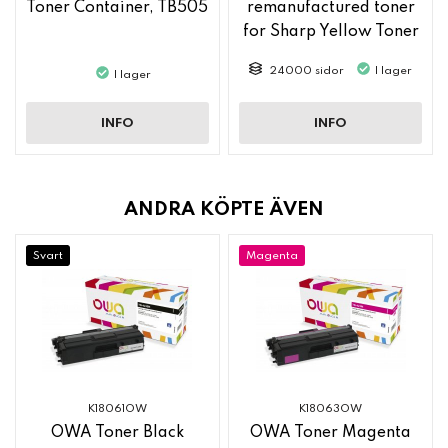
Toner Container, TB505
remanufactured toner
for Sharp Yellow Toner
MX61GTYA
24000 sidor
I lager
I lager
INFO
INFO
ANDRA KÖPTE ÄVEN
Svart
Magenta
K18061OW
K18063OW
OWA Toner Black
OWA Toner Magenta