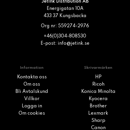
JetInk Distribution AB
Energigatan 10A
433 37 Kungsbacka
Org nr: 559274-2976
+46(0)304-808530
E-post:
info@jetink.se
Information
Skrivarmärken
Kontakta oss
HP
Om oss
Ricoh
Bli Avtalskund
Konica Minolta
Villkor
Kyocera
Logga in
Brother
Om cookies
Lexmark
Sharp
Canon