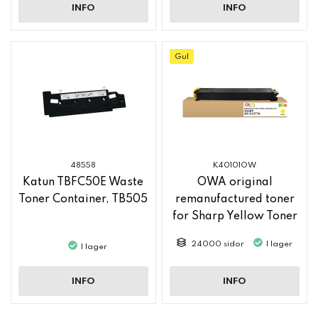
INFO
INFO
Gul
48558
K40101OW
Katun TBFC50E Waste
OWA original
Toner Container, TB505
remanufactured toner
for Sharp Yellow Toner
MX61GTYA
24000 sidor
I lager
I lager
INFO
INFO