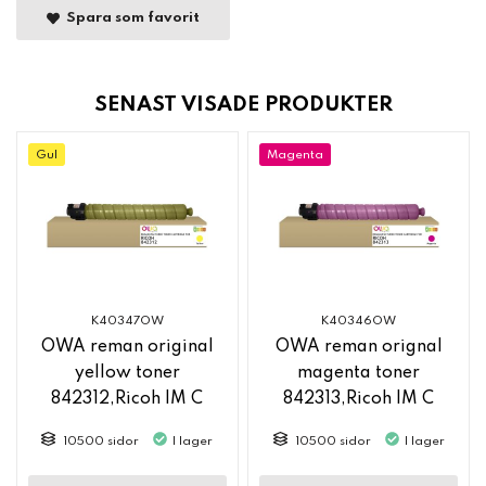
Spara som favorit
SENAST VISADE PRODUKTER
Gul
Magenta
K40347OW
K40346OW
OWA reman original
OWA reman orignal
yellow toner
magenta toner
842312,Ricoh IM C
842313,Ricoh IM C
2500
2500
10500 sidor
I lager
10500 sidor
I lager