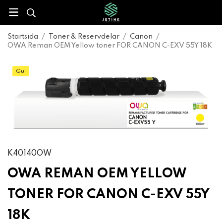
Startsida
/
Toner & Reservdelar
/
Canon
/
OWA Reman OEM Yellow toner FOR CANON C-EXV 55Y 18K
Gul
K40140OW
OWA REMAN OEM YELLOW
TONER FOR CANON C-EXV 55Y
18K