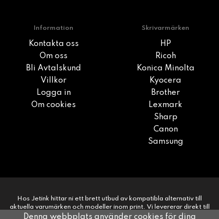
Information
Skrivarmärken
Kontakta oss
HP
Om oss
Ricoh
Bli Avtalskund
Konica Minolta
Villkor
Kyocera
Logga in
Brother
Om cookies
Lexmark
Sharp
Canon
Samsung
Hos Jetink hittar ni ett brett utbud av kompatibla alternativ till
aktuella varumärken och modeller inom print. Vi levererar direkt till
era kunder på 1-2 dagar. Snabbt, smidigt, enkelt.
Denna webbplats använder cookies för dina