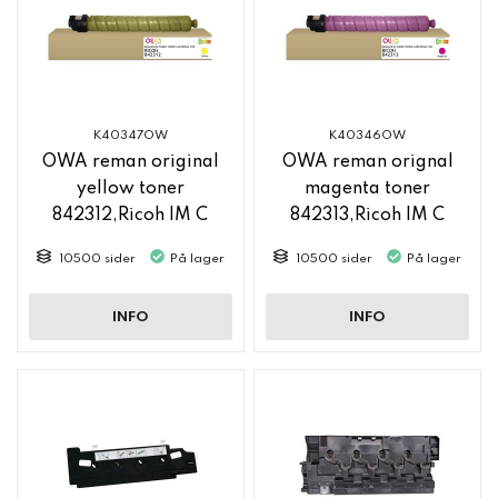
K40347OW
K40346OW
OWA reman original
OWA reman orignal
yellow toner
magenta toner
842312,Ricoh IM C
842313,Ricoh IM C
2500
2500
10500 sider
På lager
10500 sider
På lager
INFO
INFO