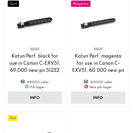
Sort
Magenta
51225
51227
Katun Perf. black for
Katun Perf. magenta
use in Canon C-EXV51,
for use in Canon C-
69,000 new pn 51232
EXV51, 60,000 new pn
51234
69000 sider
60000 sider
På lager
Ikke på lager
INFO
INFO
Gul