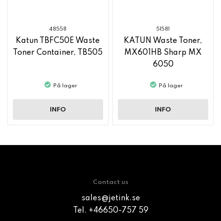
48558
51581
Katun TBFC50E Waste
KATUN Waste Toner,
Toner Container, TB505
MX601HB Sharp MX
6050
På lager
På lager
INFO
INFO
Contact us
sales@jetink.se
Tel. +46650-757 59