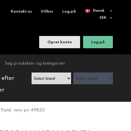
Kontakt os
Villkor
Log på
Opret konto
Log på
 efter
er
 Yield, new pn 49820