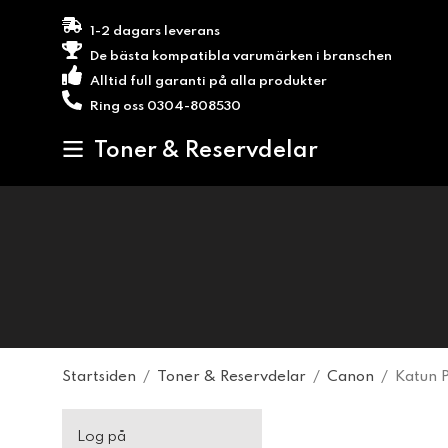
1-2 dagars leverans
De bästa kompatibla varumärken i branschen
Alltid full garanti på alla produkter
Ring oss 0304-808530
Toner & Reservdelar
Startsiden
/
Toner & Reservdelar
/
Canon
/
Katun 
Log på