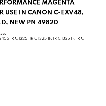
ERFORMANCE MAGENTA
R USE IN CANON C-EXV48,
ELD, NEW PN 49820
lse:
5 IR C 1325, IR C 1325 IF, IR C 1335 IF, IR C