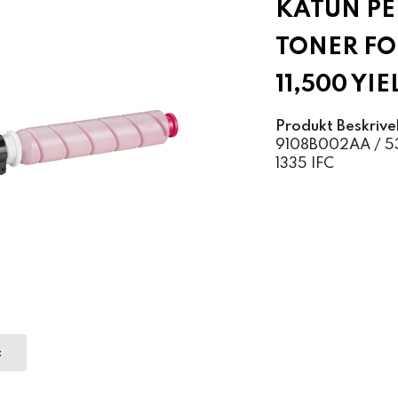
KATUN P
TONER FO
11,500 YI
Produkt Beskrive
9108B002AA / 5345
1335 IFC
t