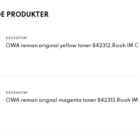
DE PRODUKTER
K40347OW
OWA reman original yellow toner 842312,Ricoh IM 
K40346OW
OWA reman orignal magenta toner 842313,Ricoh IM