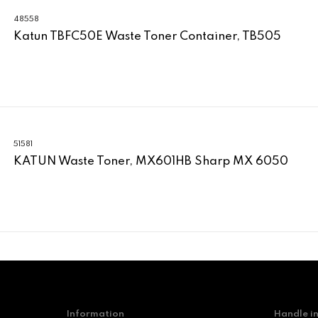
48558
Katun TBFC50E Waste Toner Container, TB505
51581
KATUN Waste Toner, MX601HB Sharp MX 6050
Information
Handle i