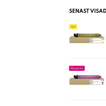
SENAST VISA
Gul
Magenta