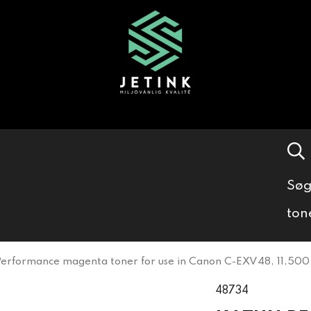
Søg
ton
Performance magenta toner for use in Canon C-EXV48, 11,500
48734