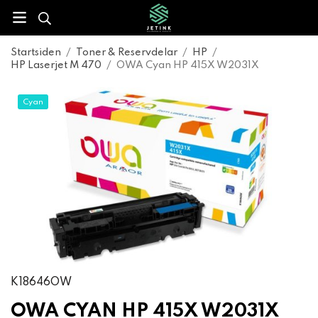
Startsiden
/
Toner & Reservdelar
/
HP
/
HP Laserjet M 470
/
OWA Cyan HP 415X W2031X
Cyan
K18646OW
OWA CYAN HP 415X W2031X