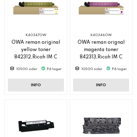
K40347OW
K40346OW
OWA reman original
OWA reman orignal
yellow toner
magenta toner
842312,Ricoh IM C
842313,Ricoh IM C
2500
2500
10500 sider
På lager
10500 sider
På lager
INFO
INFO