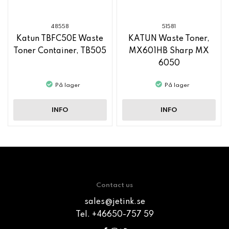
48558
51581
Katun TBFC50E Waste
KATUN Waste Toner,
Toner Container, TB505
MX601HB Sharp MX
6050
På lager
På lager
INFO
INFO
Contact us
sales@jetink.se
Tel. +46650-757 59