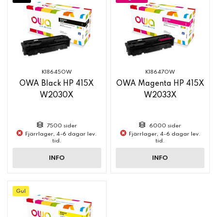
K18645OW
K18647OW
OWA Black HP 415X
OWA Magenta HP 415X
W2030X
W2033X
7500 sider
6000 sider
Fjärrlager, 4-6 dagar lev.
Fjärrlager, 4-6 dagar lev.
tid.
tid.
INFO
INFO
Gul