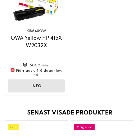
K18648OW
OWA Yellow HP 415X
W2032X
6000 sider
Fjärrlager, 4-6 dagar lev.
tid.
INFO
SENAST VISADE PRODUKTER
Gul
Magenta