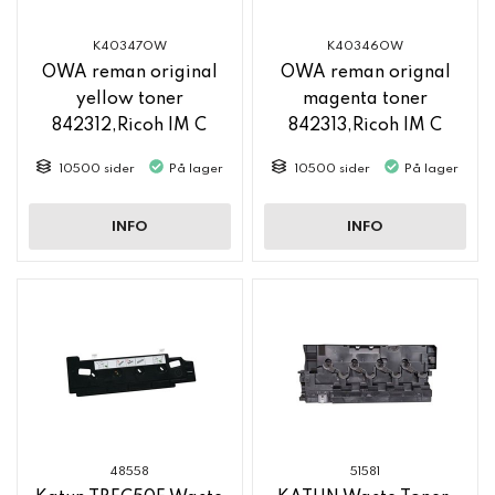
K40347OW
K40346OW
OWA reman original
OWA reman orignal
yellow toner
magenta toner
842312,Ricoh IM C
842313,Ricoh IM C
2500
2500
10500 sider
På lager
10500 sider
På lager
INFO
INFO
48558
51581