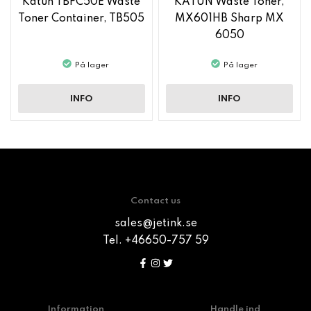
Katun TBFC50E Waste
KATUN Waste Toner,
Toner Container, TB505
MX601HB Sharp MX
6050
På lager
På lager
INFO
INFO
Contact us
sales@jetink.se
Tel. +46650-757 59
Information
Handle ind