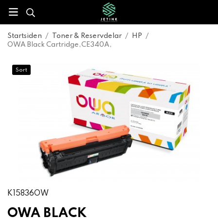
Startsiden
/
Toner & Reservdelar
/
HP
/
OWA Black Cartridge,CE340A,
Sort
K15836OW
OWA BLACK