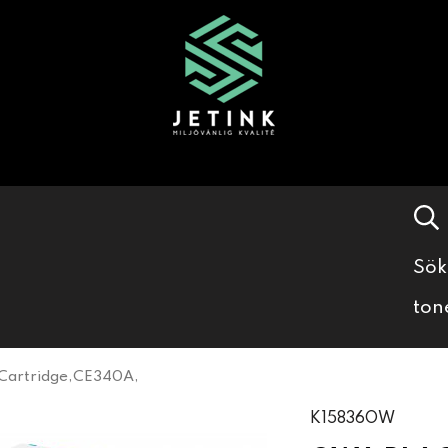
Sök
ton
Cartridge,CE340A,
K15836OW