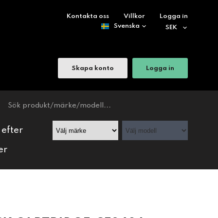
Kontakta oss
Villkor
Logga in
Skapa konto
Logga in
 efter
er