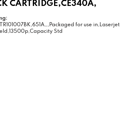
K CARTRIDGE,CE340A,
ng:
R101007BK,651A,,,Packaged for use in,Laserjet
eld,13500p,Capacity Std