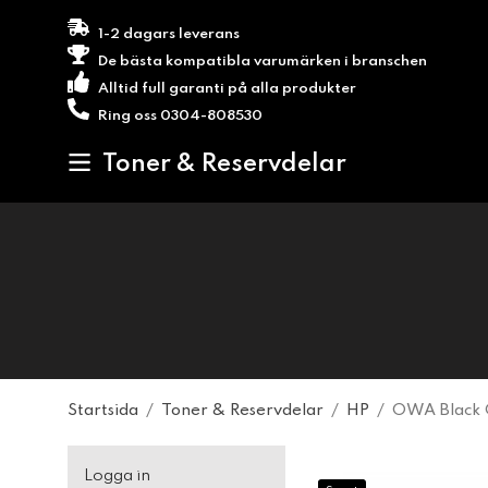
1-2 dagars leverans
De bästa kompatibla varumärken i branschen
Alltid full garanti på alla produkter
Ring oss 0304-808530
Toner & Reservdelar
Startsida
/
Toner & Reservdelar
/
HP
/
OWA Black 
Logga in