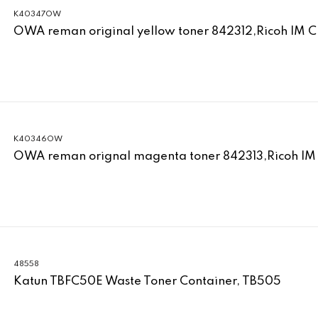
K40347OW
OWA reman original yellow toner 842312,Ricoh IM 
K40346OW
OWA reman orignal magenta toner 842313,Ricoh IM
48558
Katun TBFC50E Waste Toner Container, TB505