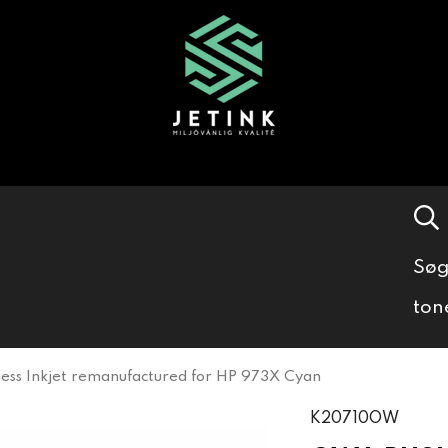
Søg
ton
ss Inkjet remanufactured for HP 973X Cyan
K20710OW