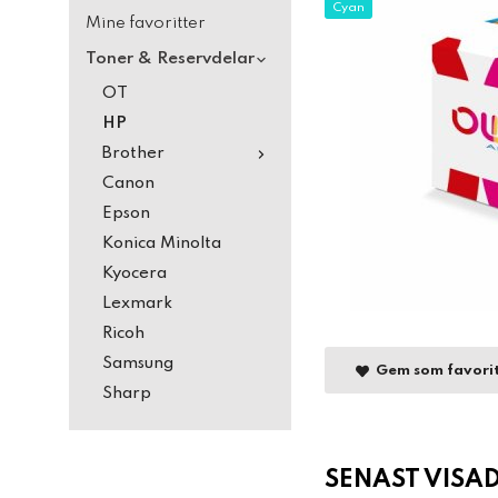
Cyan
Mine favoritter
Toner & Reservdelar
OT
HP
Brother
Canon
Epson
Konica Minolta
Kyocera
Lexmark
Ricoh
Samsung
Gem som favori
Sharp
SENAST VISA