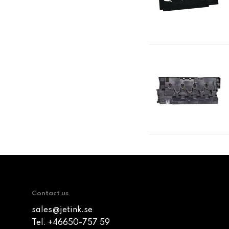
Contact us
sales@jetink.se
Tel. +46650-757 59