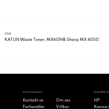
51581
KATUN Waste Toner, MX601HB Sharp MX 6050
Information
Handle i
Kontakt os
Om oss
HP
Forhandler
Villkor
Konica 