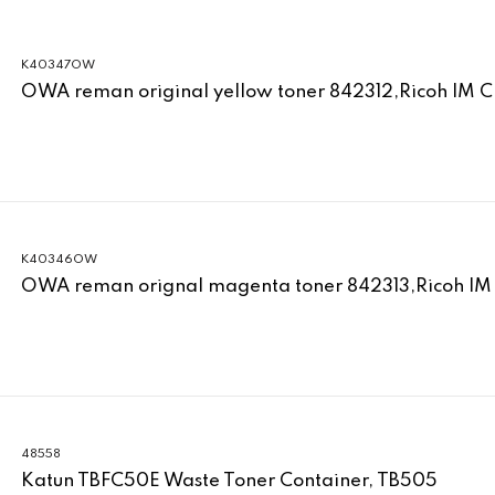
K40347OW
OWA reman original yellow toner 842312,Ricoh IM 
K40346OW
OWA reman orignal magenta toner 842313,Ricoh IM
48558
Katun TBFC50E Waste Toner Container, TB505