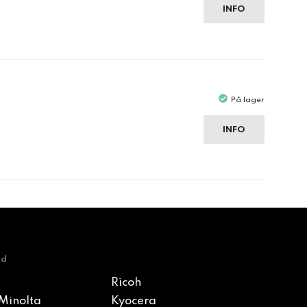
INFO
På lager
INFO
nd
Ricoh
Minolta
Kyocera