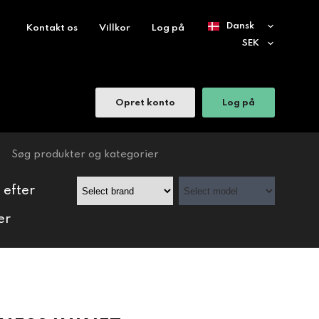
Kontakt os
Villkor
Log på
Opret konto
Log på
 efter
er