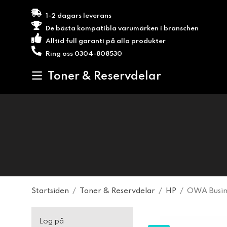
1-2 dagars leverans
De bästa kompatibla varumärken i branschen
Alltid full garanti på alla produkter
Ring oss 0304-808530
Toner & Reservdelar
Startsiden
/
Toner & Reservdelar
/
HP
/
OWA Busine
Log på