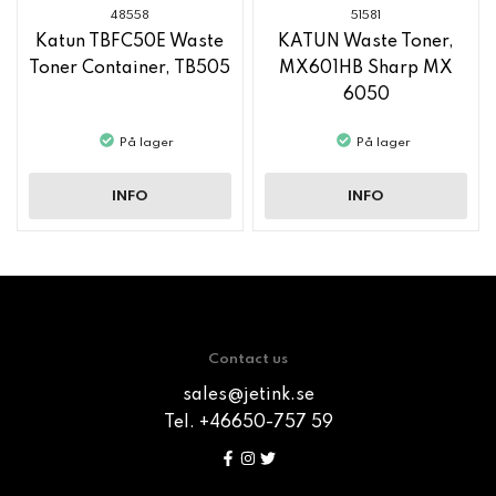
48558
51581
Katun TBFC50E Waste
KATUN Waste Toner,
Toner Container, TB505
MX601HB Sharp MX
6050
På lager
På lager
INFO
INFO
Contact us
sales@jetink.se
Tel. +46650-757 59