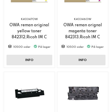
K40347OW
K40346OW
OWA reman original
OWA reman orignal
yellow toner
magenta toner
842312,Ricoh IM C
842313,Ricoh IM C
2500
2500
10500 sider
På lager
10500 sider
På lager
INFO
INFO