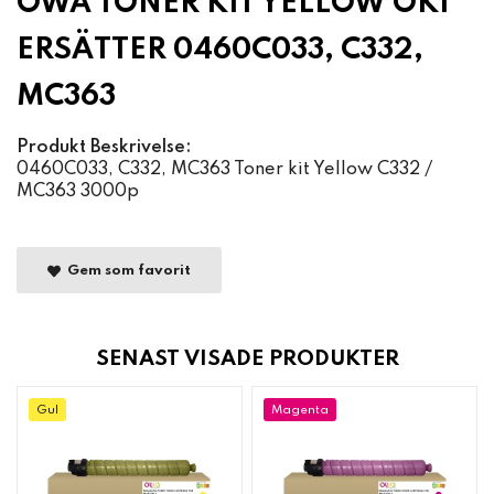
OWA TONER KIT YELLOW OKI
ERSÄTTER 0460C033, C332,
MC363
Produkt Beskrivelse:
0460C033, C332, MC363 Toner kit Yellow C332 /
MC363 3000p
Gem som favorit
SENAST VISADE PRODUKTER
Gul
Magenta