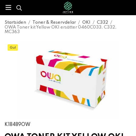
Startsiden
/
Toner & Reservdelar
/
OKI
/
C332
/
OWA Toner kit Yellow OKI ersätter 0460C033, C332,
MC363
Gul
K18489OW