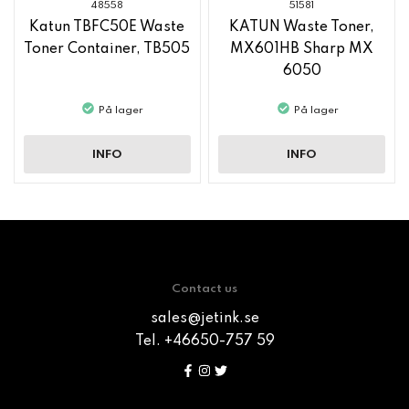
48558
51581
Katun TBFC50E Waste
KATUN Waste Toner,
Toner Container, TB505
MX601HB Sharp MX
6050
På lager
På lager
INFO
INFO
Contact us
sales@jetink.se
Tel. +46650-757 59