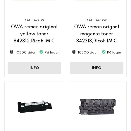
K40347OW
K40346OW
OWA reman original
OWA reman orignal
yellow toner
magenta toner
842312,Ricoh IM C
842313,Ricoh IM C
2500
2500
10500 sider
På lager
10500 sider
På lager
INFO
INFO