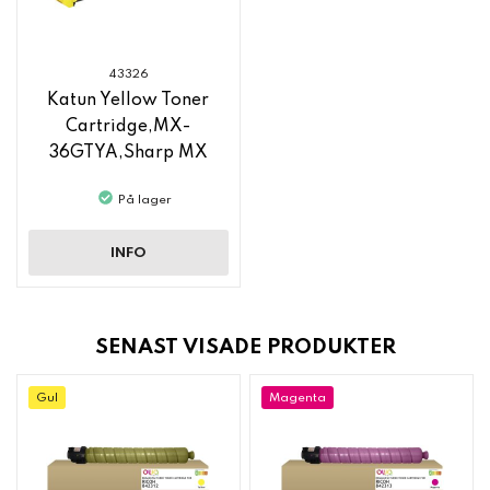
43326
Katun Yellow Toner
Cartridge,MX-
36GTYA,Sharp MX
C3140
På lager
INFO
SENAST VISADE PRODUKTER
Gul
Magenta