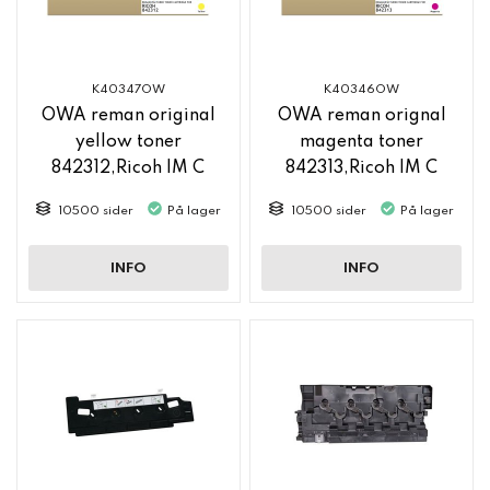
K40347OW
K40346OW
OWA reman original
OWA reman orignal
yellow toner
magenta toner
842312,Ricoh IM C
842313,Ricoh IM C
2500
2500
10500 sider
På lager
10500 sider
På lager
INFO
INFO