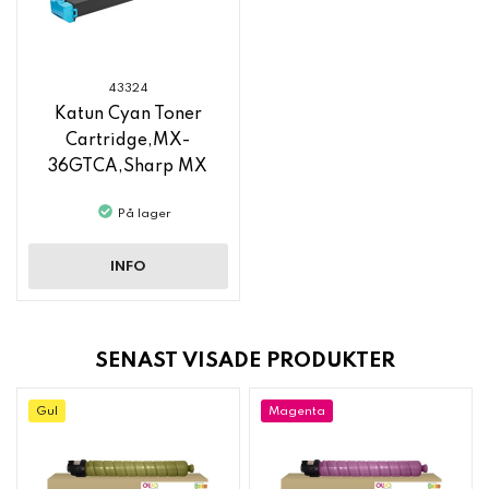
43324
Katun Cyan Toner
Cartridge,MX-
36GTCA,Sharp MX
C3140
På lager
INFO
SENAST VISADE PRODUKTER
Gul
Magenta