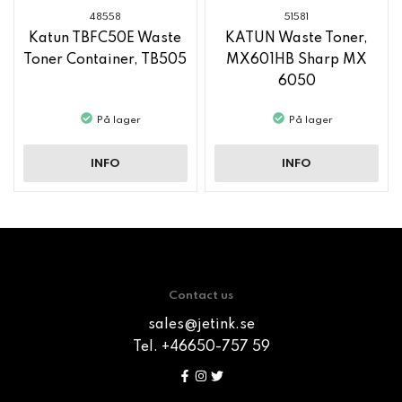
48558
51581
Katun TBFC50E Waste
KATUN Waste Toner,
Toner Container, TB505
MX601HB Sharp MX
6050
På lager
På lager
INFO
INFO
Contact us
sales@jetink.se
Tel. +46650-757 59