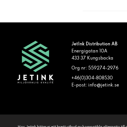
JetInk Distribution AB
Energigatan 10A
433 37 Kungsbacka
Org nr: 559274-2976
+46(0)304-808530
E-post:
info@jetink.se
Hos Jetink hittar ni ett brett utbud av kompatibla alternativ til