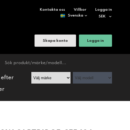
Kontakta oss
Villkor
Logga in
Skapa konto
Logga in
 efter
er