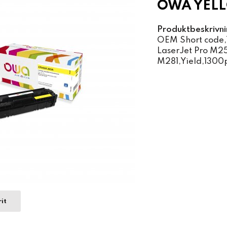
OWA YELL
Produktbeskrivni
OEM Short code,T
LaserJet Pro M2
M281,Yield,1300
it