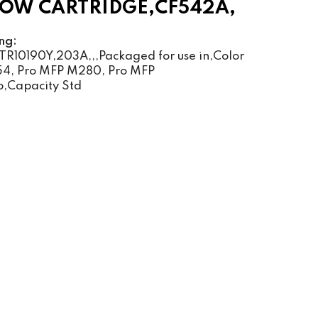
OW CARTRIDGE,CF542A,
ng:
R10190Y,203A,,,Packaged for use in,Color
54, Pro MFP M280, Pro MFP
p,Capacity Std