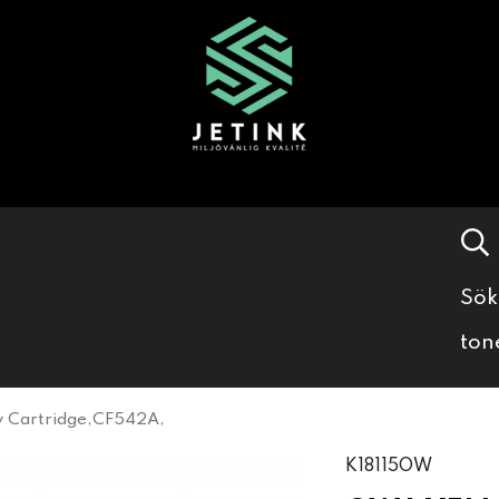
Sök
ton
 Cartridge,CF542A,
K18115OW