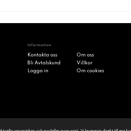
Information
Kontakta oss
Om oss
Bli Avtalskund
Villkor
Logga in
Om cookies
l aktuella varumärken och modeller inom print. Vi levererar direkt till era 