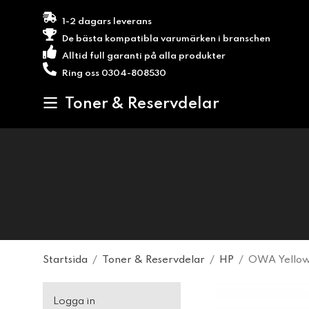
1-2 dagars leverans
De bästa kompatibla varumärken i branschen
Alltid full garanti på alla produkter
Ring oss 0304-808530
Toner & Reservdelar
Startsida
/
Toner & Reservdelar
/
HP
/
OWA Yellow
Logga in