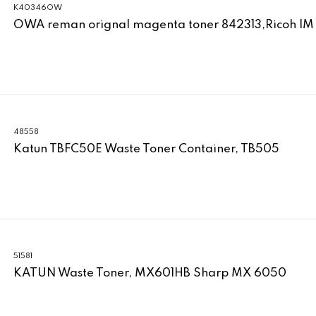
K40346OW
OWA reman orignal magenta toner 842313,Ricoh IM
48558
Katun TBFC50E Waste Toner Container, TB505
51581
KATUN Waste Toner, MX601HB Sharp MX 6050