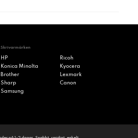
Skrivarmärken
HP
Ricoh
Konica Minolta
Kyocera
Brother
Lexmark
Sharp
Canon
Samsung
kunder på 1-2 dagar. Snabbt, smidigt, enkelt.