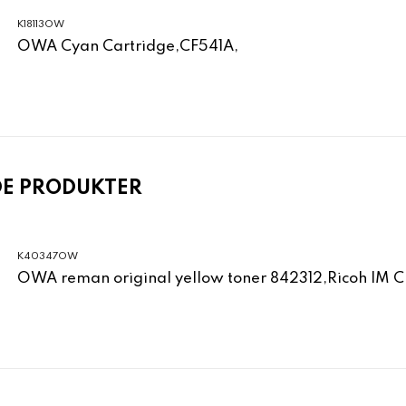
K18113OW
OWA Cyan Cartridge,CF541A,
DE PRODUKTER
K40347OW
OWA reman original yellow toner 842312,Ricoh IM 