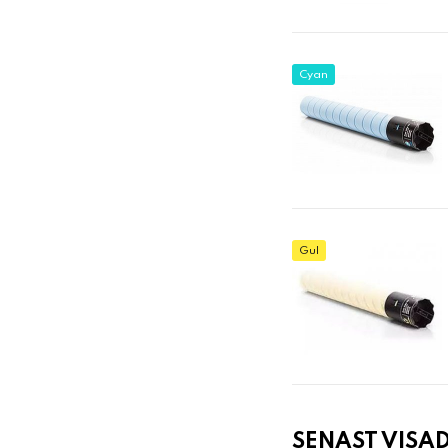
Cyan
Gul
SENAST VISA