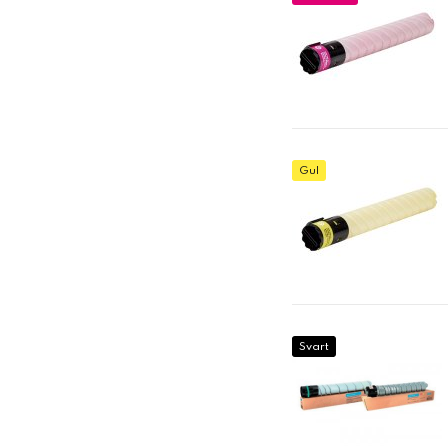
Gul
Svart