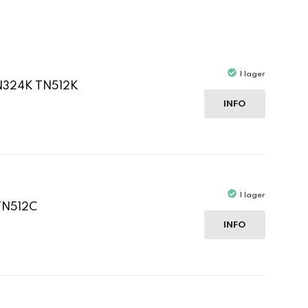
I lager
TN324K TN512K
INFO
I lager
TN512C
INFO