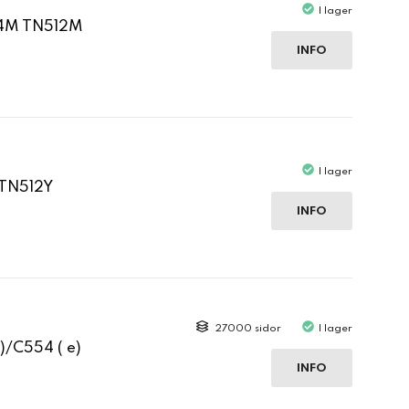
I lager
24M TN512M
INFO
I lager
 TN512Y
INFO
27000 sidor
I lager
)/C554 ( e)
INFO