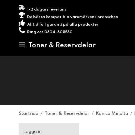
1-2 dagars leverans
De bästa kompatibla varumärken i branschen
Alltid full garanti på alla produkter
Ring oss 0304-808530
Toner & Reservdelar
Startsida
/
Toner & Reservdelar
/
Konica Minolta
/
Logga in