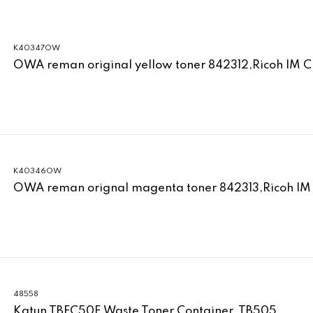
K40347OW
OWA reman original yellow toner 842312,Ricoh IM 
K40346OW
OWA reman orignal magenta toner 842313,Ricoh IM
48558
Katun TBFC50E Waste Toner Container, TB505