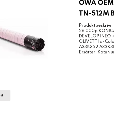
OWA OEM 
TN-512M B
Produktbeskrivni
26 000p KONICA
DEVELOP INEO 
OLIVETTI d-Col
A33K352 A33K3
Ersätter: Katun 
it