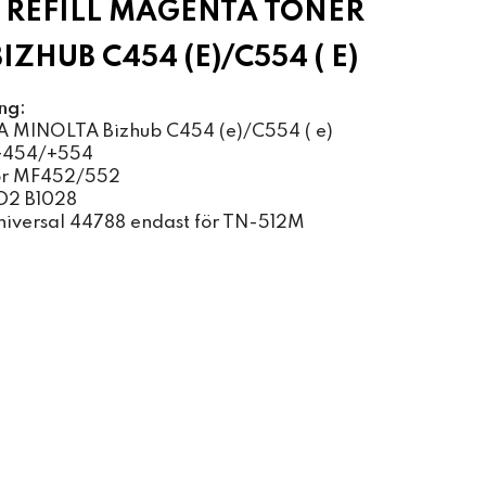
REFILL MAGENTA TONER
IZHUB C454 (E)/C554 ( E)
ng:
 MINOLTA Bizhub C454 (e)/C554 ( e)
+454/+554
or MF452/552
D2 B1028
universal 44788 endast för TN-512M