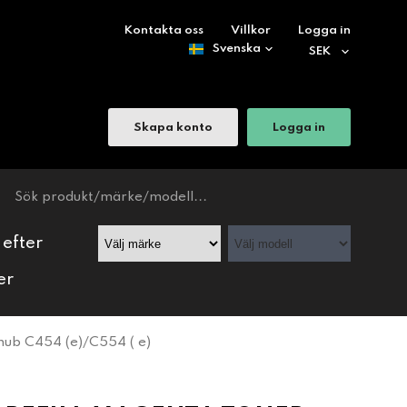
Kontakta oss
Villkor
Logga in
Skapa konto
Logga in
 efter
er
ub C454 (e)/C554 ( e)