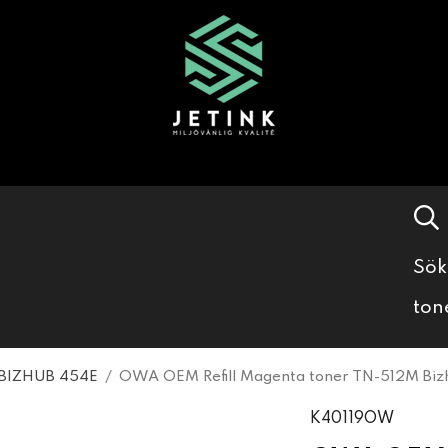
Sök
ton
BIZHUB 454E
/
OWA OEM Refill Magenta toner TN-512M Bizh
K40119OW