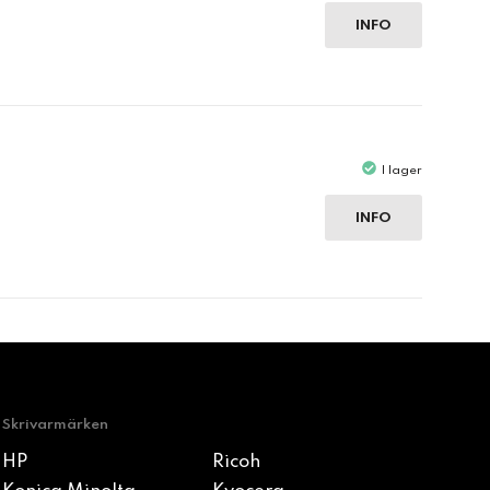
INFO
I lager
INFO
Skrivarmärken
HP
Ricoh