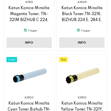
43851
43849
Katun Konica Minolta
Katun Konica Minolta
Magenta Toner, TN-
Black Toner,TN-321K,
321M BIZHUB C 224,
BIZHUB 224 E, 284 E,
BIZHUB C 364 E
364 E
I lager
I lager
INFO
INFO
Cyan
Gul
43850
43852
Katun Konica Minolta
Katun Konica Minolta
Cyan Toner,Bizhub TN-
Yellow Toner,TN-321Y,