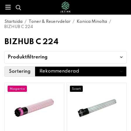
Startsida
/
Toner & Reservdelar
/
Konica Minolta
/
BIZHUB C 224
BIZHUB C 224
Produktfiltrering
Sortering
Magenta
Svart