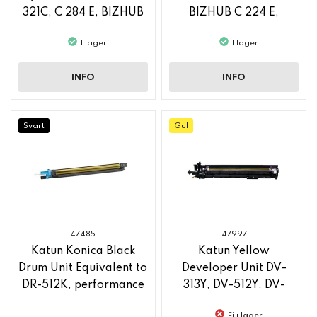
321C, C 284 E, BIZHUB
BIZHUB C 224 E,
C 364
BIZHUB C 364 E
I lager
I lager
INFO
INFO
Svart
Gul
47485
47997
Katun Konica Black
Katun Yellow
Drum Unit Equivalent to
Developer Unit DV-
DR-512K, performance
313Y, DV-512Y, DV-
619Y, DV-621Y
Ej i lager