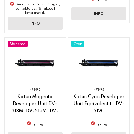
Denna vara är slut i lager,
kontakta oss för aktuell
leveranstid.
INFO
INFO
Magenta
Cyan
47996
47995
Katun Magenta
Katun Cyan Developer
Developer Unit DV-
Unit Equivalent to DV-
313M, DV-512M, DV-
512C
619M, DV-621M
Ej i lager
Ej i lager