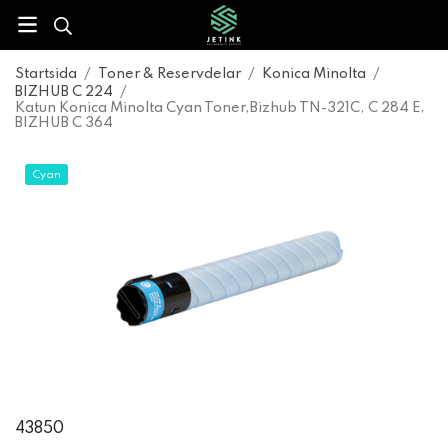
Startsida
/
Toner & Reservdelar
/
Konica Minolta
/
BIZHUB C 224
/
Katun Konica Minolta Cyan Toner,Bizhub TN-321C, C 284 E,
BIZHUB C 364
Cyan
43850