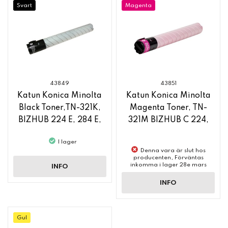
Svart
Magenta
43849
43851
Katun Konica Minolta
Katun Konica Minolta
Black Toner,TN-321K,
Magenta Toner, TN-
BIZHUB 224 E, 284 E,
321M BIZHUB C 224,
364 E
BIZHUB C 364 E
I lager
Denna vara är slut hos
producenten, Förväntas
inkomma i lager 28e mars
INFO
INFO
Gul