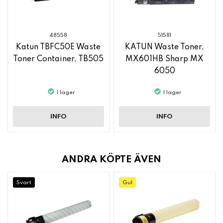
48558
51581
Katun TBFC50E Waste
KATUN Waste Toner,
Toner Container, TB505
MX601HB Sharp MX
6050
I lager
I lager
INFO
INFO
ANDRA KÖPTE ÄVEN
Svart
Gul