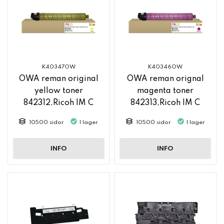
K40347OW
K40346OW
OWA reman original
OWA reman orignal
yellow toner
magenta toner
842312,Ricoh IM C
842313,Ricoh IM C
2500
2500
10500 sidor
I lager
10500 sidor
I lager
INFO
INFO