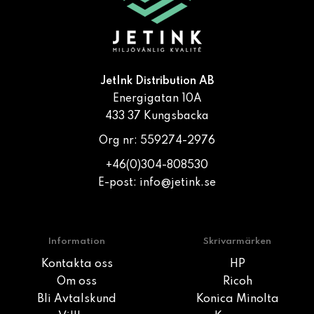
JetInk Distribution AB
Energigatan 10A
433 37 Kungsbacka
Org nr: 559274-2976
+46(0)304-808530
E-post:
info@jetink.se
Information
Skrivarmärken
Kontakta oss
HP
Om oss
Ricoh
Bli Avtalskund
Konica Minolta