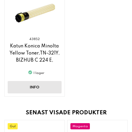
43852
Katun Konica Minolta
Yellow Toner,TN-321Y,
BIZHUB C 224 E,
BIZHUB C 364 E
I lager
INFO
SENAST VISADE PRODUKTER
Gul
Magenta