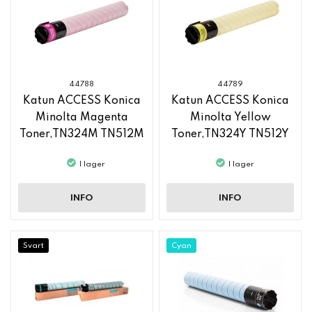
44788
44789
Katun ACCESS Konica
Katun ACCESS Konica
Minolta Magenta
Minolta Yellow
Toner,TN324M TN512M
Toner,TN324Y TN512Y
I lager
I lager
INFO
INFO
Svart
Cyan