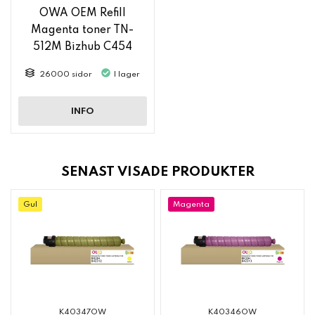
OWA OEM Refill
Magenta toner TN-
512M Bizhub C454
(e)/C554 ( e)
26000 sidor
I lager
INFO
SENAST VISADE PRODUKTER
Gul
Magenta
K40347OW
K40346OW