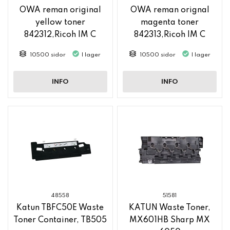
OWA reman original
OWA reman orignal
yellow toner
magenta toner
842312,Ricoh IM C
842313,Ricoh IM C
2500
2500
10500 sidor
I lager
10500 sidor
I lager
INFO
INFO
48558
51581
Katun TBFC50E Waste
KATUN Waste Toner,
Toner Container, TB505
MX601HB Sharp MX