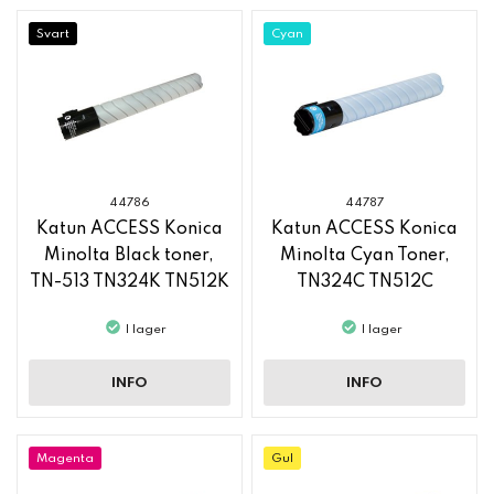
Svart
Cyan
44786
44787
Katun ACCESS Konica
Katun ACCESS Konica
Minolta Black toner,
Minolta Cyan Toner,
TN-513 TN324K TN512K
TN324C TN512C
I lager
I lager
INFO
INFO
Magenta
Gul