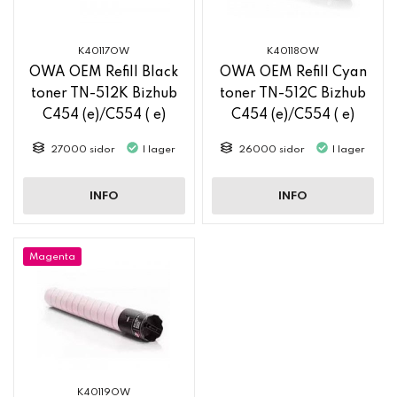
K40117OW
K40118OW
OWA OEM Refill Black
OWA OEM Refill Cyan
toner TN-512K Bizhub
toner TN-512C Bizhub
C454 (e)/C554 ( e)
C454 (e)/C554 ( e)
27000 sidor
I lager
26000 sidor
I lager
INFO
INFO
Magenta
K40119OW