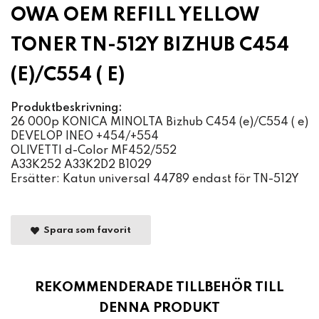
OWA OEM REFILL YELLOW
TONER TN-512Y BIZHUB C454
(E)/C554 ( E)
Produktbeskrivning:
26 000p KONICA MINOLTA Bizhub C454 (e)/C554 ( e)
DEVELOP INEO +454/+554
OLIVETTI d-Color MF452/552
A33K252 A33K2D2 B1029
Ersätter: Katun universal 44789 endast för TN-512Y
Spara som favorit
REKOMMENDERADE TILLBEHÖR TILL
DENNA PRODUKT