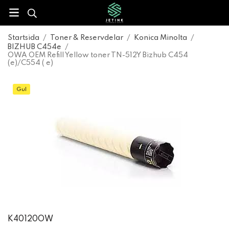
Startsida
/
Toner & Reservdelar
/
Konica Minolta
/
BIZHUB C454e
/
OWA OEM Refill Yellow toner TN-512Y Bizhub C454
(e)/C554 ( e)
Gul
K40120OW