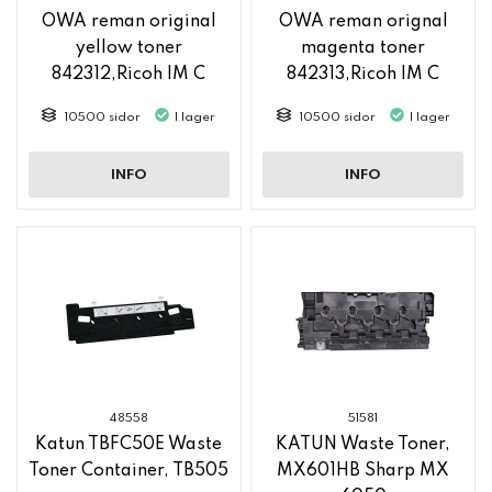
OWA reman original
OWA reman orignal
yellow toner
magenta toner
842312,Ricoh IM C
842313,Ricoh IM C
2500
2500
10500 sidor
I lager
10500 sidor
I lager
INFO
INFO
48558
51581
Katun TBFC50E Waste
KATUN Waste Toner,
Toner Container, TB505
MX601HB Sharp MX