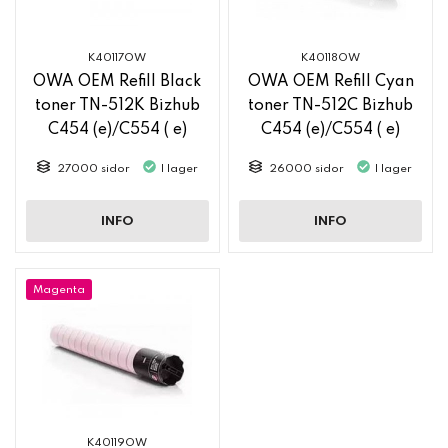
K40117OW
K40118OW
OWA OEM Refill Black
OWA OEM Refill Cyan
toner TN-512K Bizhub
toner TN-512C Bizhub
C454 (e)/C554 ( e)
C454 (e)/C554 ( e)
27000 sidor
I lager
26000 sidor
I lager
INFO
INFO
Magenta
K40119OW