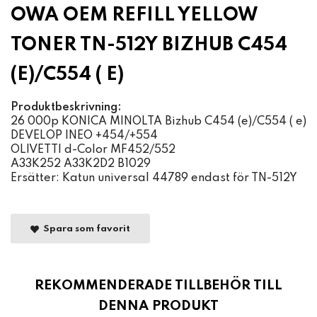
OWA OEM REFILL YELLOW
TONER TN-512Y BIZHUB C454
(E)/C554 ( E)
Produktbeskrivning:
26 000p KONICA MINOLTA Bizhub C454 (e)/C554 ( e)
DEVELOP INEO +454/+554
OLIVETTI d-Color MF452/552
A33K252 A33K2D2 B1029
Ersätter: Katun universal 44789 endast för TN-512Y
Spara som favorit
REKOMMENDERADE TILLBEHÖR TILL
DENNA PRODUKT