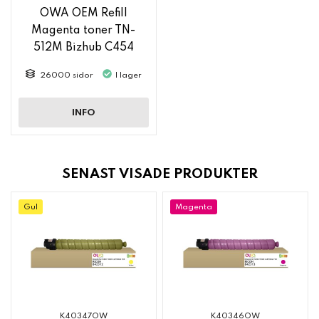
OWA OEM Refill
Magenta toner TN-
512M Bizhub C454
(e)/C554 ( e)
26000 sidor
I lager
INFO
SENAST VISADE PRODUKTER
Gul
Magenta
K40347OW
K40346OW