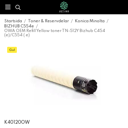
Startsida
/
Toner & Reservdelar
/
Konica Minolta
/
BIZHUB C554e
/
OWA OEM Refill Yellow toner TN-512Y Bizhub C454
(e)/C554 ( e)
Gul
K40120OW