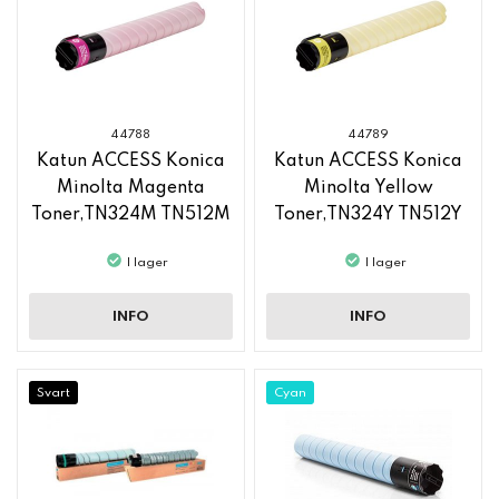
44788
44789
Katun ACCESS Konica
Katun ACCESS Konica
Minolta Magenta
Minolta Yellow
Toner,TN324M TN512M
Toner,TN324Y TN512Y
I lager
I lager
INFO
INFO
Svart
Cyan