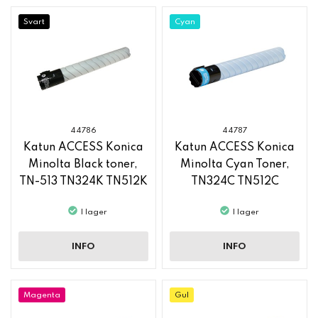
Svart
Cyan
44786
44787
Katun ACCESS Konica
Katun ACCESS Konica
Minolta Black toner,
Minolta Cyan Toner,
TN-513 TN324K TN512K
TN324C TN512C
I lager
I lager
INFO
INFO
Magenta
Gul