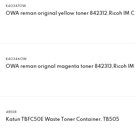
K40347OW
OWA reman original yellow toner 842312,Ricoh IM 
K40346OW
OWA reman orignal magenta toner 842313,Ricoh IM
48558
Katun TBFC50E Waste Toner Container, TB505