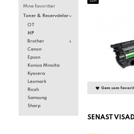
Sort
Mine favoritter
Toner & Reservdelar
OT
HP
Brother
Canon
Epson
Konica Minolta
Kyocera
Lexmark
Gem som favori
Ricoh
Samsung
Sharp
SENAST VISA