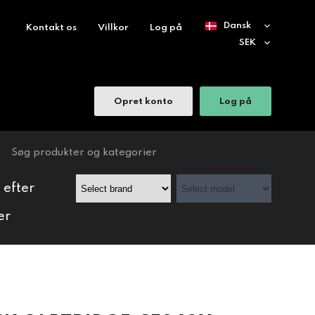
Kontakt os
Villkor
Log på
Opret konto
Log på
 efter
er