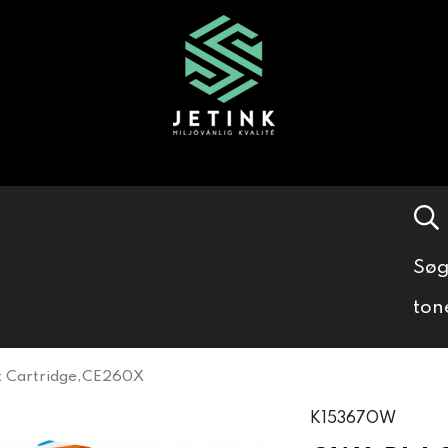
Søg
ton
 Cartridge,CE260X
K15367OW