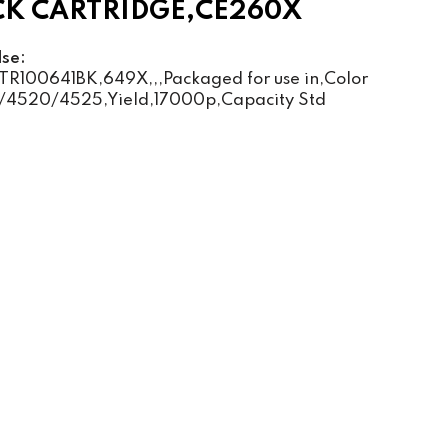
K CARTRIDGE,CE260X
lse:
TR100641BK,649X,,,Packaged for use in,Color
/4520/4525,Yield,17000p,Capacity Std