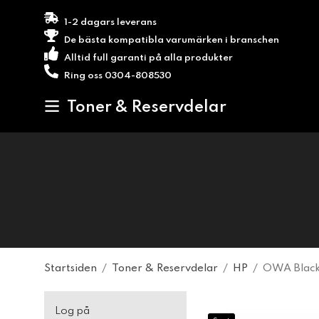
1-2 dagars leverans
De bästa kompatibla varumärken i branschen
Alltid full garanti på alla produkter
Ring oss 0304-808530
Toner & Reservdelar
Startsiden
/
Toner & Reservdelar
/
HP
/
OWA Black
Log på