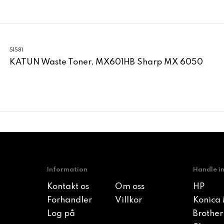
51581
KATUN Waste Toner, MX601HB Sharp MX 6050
Information
Handle i
Kontakt os
Om oss
HP
Forhandler
Villkor
Konica 
Log på
Brother