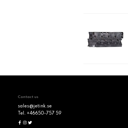
Contact us
sales@jetink.se
Tel. +46650-757 59