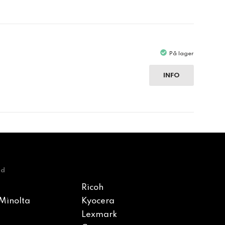
På lager
INFO
nd
Ricoh
Minolta
Kyocera
Lexmark