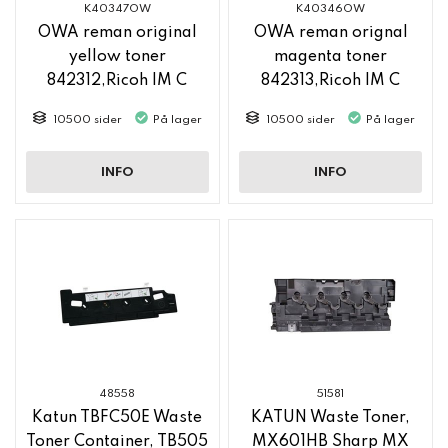
K40347OW
K40346OW
OWA reman original
OWA reman orignal
yellow toner
magenta toner
842312,Ricoh IM C
842313,Ricoh IM C
2500
2500
10500 sider
På lager
10500 sider
På lager
INFO
INFO
48558
51581
Katun TBFC50E Waste
KATUN Waste Toner,
Toner Container, TB505
MX601HB Sharp MX