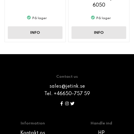
6050
På lager
På lager
INFO
INFO
Contact us
sales@jetink.se
Tel. +46650-757 59
Information
Handle ind
Kontakt os
HP