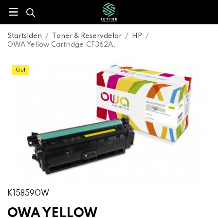
Startsiden
/
Toner & Reservdelar
/
HP
/
OWA Yellow Cartridge,CF362A,
Gul
K15859OW
OWA YELLOW