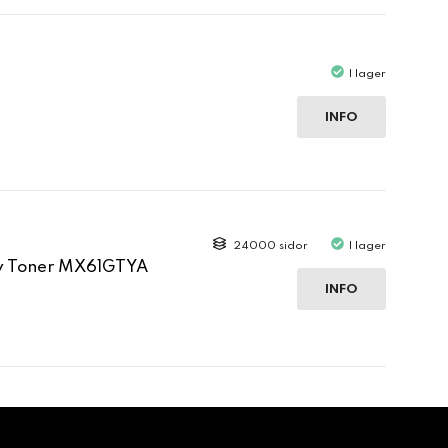
I lager
INFO
24000 sidor
I lager
ow Toner MX61GTYA
INFO