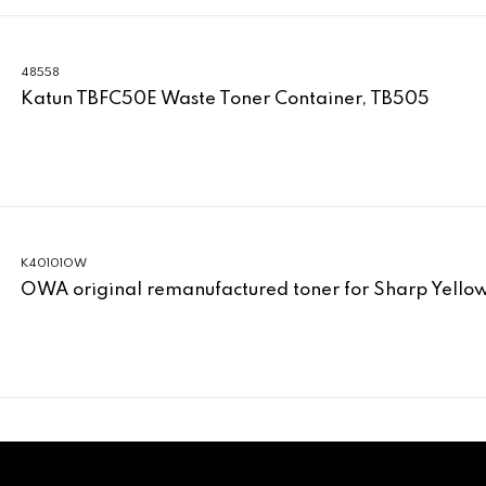
48558
Katun TBFC50E Waste Toner Container, TB505
K40101OW
OWA original remanufactured toner for Sharp Yell