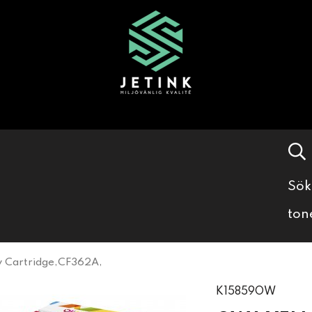
Sök
ton
 Cartridge,CF362A,
K15859OW