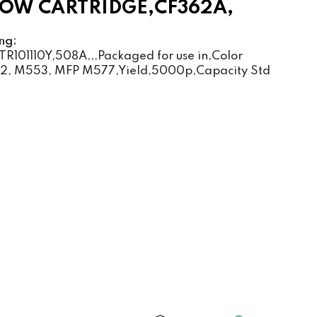
OW CARTRIDGE,CF362A,
ng:
R101110Y,508A,,,Packaged for use in,Color
52, M553, MFP M577,Yield,5000p,Capacity Std