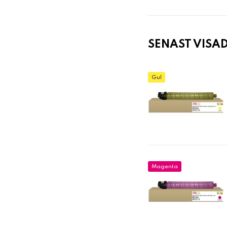
SENAST VISA
Gul
Magenta