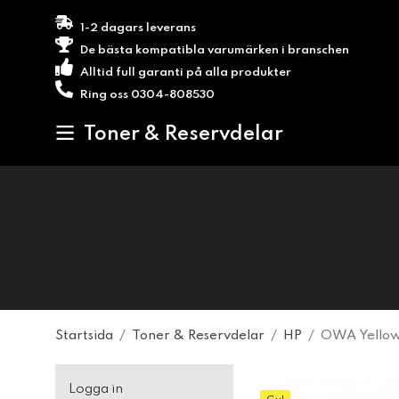
1-2 dagars leverans
De bästa kompatibla varumärken i branschen
Alltid full garanti på alla produkter
Ring oss 0304-808530
Toner & Reservdelar
Startsida
/
Toner & Reservdelar
/
HP
/
OWA Yellow
Logga in