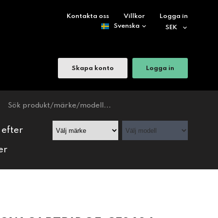
Kontakta oss
Villkor
Logga in
Skapa konto
Logga in
 efter
er